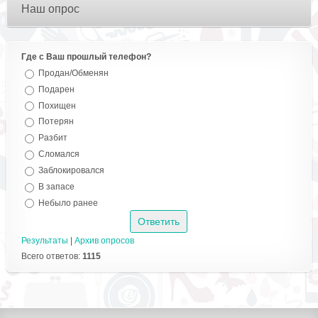
Наш опрос
Где с Ваш прошлый телефон?
Продан/Обменян
Подарен
Похищен
Потерян
Разбит
Сломался
Заблокировался
В запасе
Небыло ранее
Результаты
|
Архив опросов
Всего ответов:
1115