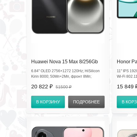
Huawei Nova 15 Max 8/256Gb
Honor P
Black CHZ-LX1 (EAC)
Gray ND
6.84" OLED 2756×1272 120Hz; HiSilicon
11" IPS 192
Kirin 8000; 50Мп+2Мп, фронт 8Мп;
Wi‑Fi 802.11
2×nano‑SIM; аккум 8500 мА·ч, 40W
GPS/GLONA
20 822 ₽
15 849 
51500 ₽
SuperCharge; USB‑C, стерео, BT5.2, Wi‑Fi
фронт; бат
4/5/6/7, NFC, IR; бок. сканер;
100–240 В.
GPS/GLONASS/Galileo/BeiDou
В КОРЗИНУ
ПОДРОБНЕЕ
В КОР