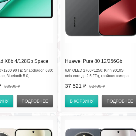
ad X8b 4/128Gb Space
Huawei Pura 80 12/256Gb
L2-W09 RU (EAC)
Frosted Black HED-LX9 EAC
0×1200 90 Гц; Snapdragon 680;
6.6" OLED 2760×1256; Kirin 9010S
ac; Bluetooth 5.0;
octa‑core до 2.5 ГГц; тройная камера
SS; камеры 5 Мп + 5 Мп
50+13+12 Мп OIS; 13 Мп; 5170 мА·ч 66W 
₽
37 521 ₽
30900 ₽
82400 ₽
арея 10100 мА·ч; питание
беспроводная; Android 15 EMUI15; Wi‑Fi
4/5/6/7; BT5.2; NFC; USB‑C; IP68/IP69.
ЗИНУ
ПОДРОБНЕЕ
В КОРЗИНУ
ПОДРОБНЕЕ