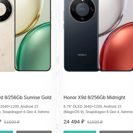
d 8/256Gb Sunrise Gold
Honor X9d 8/256Gb Midnight
 (EAC)
Black MTN-NX1 (EAC)
 2640×1200, Android 15
6.79″ OLED 2640×1200, Android 15
, Snapdragon 6 Gen 4, Adreno
(MagicOS 9), Snapdragon 6 Gen 4, Adreno
ной 108 Мп + 5 Мп, фронт 16
810; основной 108 Мп + 5 Мп, фронт 16
₽
24 494 ₽
51500 ₽
51500 ₽
я 8300 мА·ч, 66W
Мп, батарея 8300 мА·ч, 66W