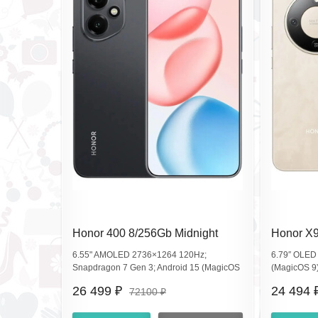
Honor 400 8/256Gb Midnight
Honor X9
Black DNY-NX9 (EAC)
MTN-NX1
6.55" AMOLED 2736×1264 120Hz;
6.79″ OLED
Snapdragon 7 Gen 3; Android 15 (MagicOS
(MagicOS 9)
9); 2×Nano‑SIM+eSIM; 200MP+12MP,
810; основ
26 499 ₽
24 494 
72100 ₽
50MP; 6000mAh, Wi‑Fi 4/5/6, BT5.4, NFC,
Мп, батаре
GNSS, IP66, стерео.