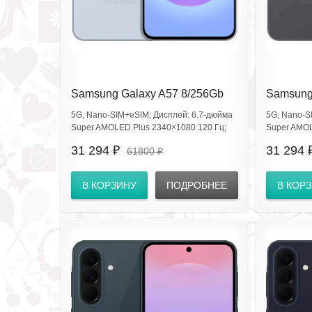
Samsung Galaxy A57 8/256Gb
Samsung
Awesome IcyBlue SM-
Awesome
5G, Nano‑SIM+eSIM; Дисплей: 6.7‑дюйма
5G, Nano‑S
A576BLBSXID
A576BZ
Super AMOLED Plus 2340×1080 120 Гц;
Super AMOL
CPU: Exynos 1680, Android 16; Камеры:
CPU: Exynos
31 294 ₽
31 294 
61800 ₽
50+12+5 Мп, фронт 12 Мп; Аккум 5000
50+12+5 Мп
мА·ч; IP68; Gorilla Glass Victus Ceramic 2;
мА·ч; IP68; 
USB‑C; NFC; Wi‑Fi 6; BT 6.0; сканер
USB‑C; NFC;
В КОРЗИНУ
ПОДРОБНЕЕ
В КОР
отпечатка в экране.
отпечатка в