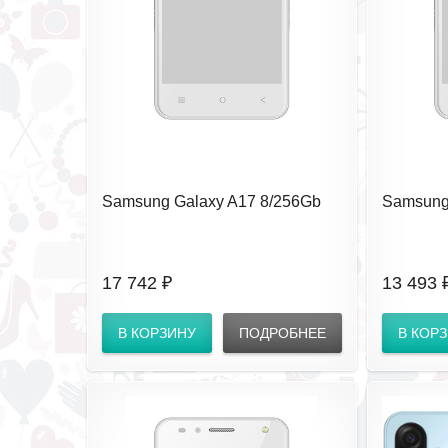
Samsung Galaxy A17 8/256Gb
Samsung
Black SM-A175FZKOCAU RU
Light B
(EAC)
RU (EAC
17 742 ₽
13 493 
В КОРЗИНУ
ПОДРОБНЕЕ
В КОР