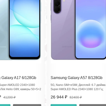
 Galaxy A17 6/128Gb
Samsung Galaxy A57 8/128Gb
lue SM-A175FLBCCAC
Awesome Lilac SM-
 Super AMOLED 2340×1080
5G, Nano‑SIM+eSIM; Дисплей: 6.7‑дюйма
A576BZVECAC
aTek Helio G99; камеры 50+5+2
Super AMOLED Plus 2340×1080 120 Гц;
3 Мп; Bluetooth 5.3, Wi‑Fi 6,
CPU: Exynos 1680, Android 16; Камеры:
₽
26 944 ₽
41200 ₽
82400 ₽
лятор 5000 мА·ч; IP54; Gorilla
50+12+5 Мп, фронт 12 Мп; Аккум 5000
; Android 15.
мА·ч; IP68; Gorilla Glass Victus Ceramic 2;