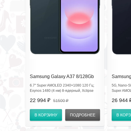
Samsung Galaxy A37 8/128Gb
Samsung
Awesome GrayGreen SM-
Awesome
6.7" Super AMOLED 2340×1080 120 Гц;
5G, Nano‑S
A376EDGDCAU
A576BD
Exynos 1480 (4 нм) 8‑ядерный, Xclipse
Super AMOL
530; тыл 50+8+5 Мп (OIS), фронт 12 Мп;
CPU: Exynos
22 994 ₽
26 944 
51500 ₽
5G, Wi‑Fi 6, BT5.3, NFC; IP68; сканер в
50+12+5 Мп
экране; USB‑C, OTG; 5000 мА·ч, быстрая
мА·ч; IP68; 
зарядка.
USB‑C; NFC;
В КОРЗИНУ
ПОДРОБНЕЕ
В КОР
отпечатка в