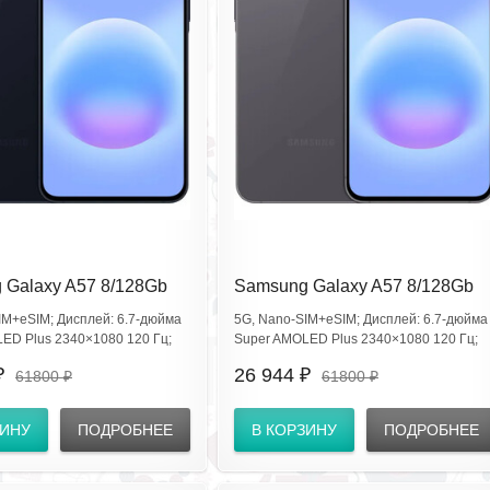
 Galaxy A57 8/128Gb
Samsung Galaxy A57 8/128Gb
 Navy SM-
Awesome Gray SM-
IM+eSIM; Дисплей: 6.7‑дюйма
5G, Nano‑SIM+eSIM; Дисплей: 6.7‑дюйма
BECAC
A576BZAECAC
ED Plus 2340×1080 120 Гц;
Super AMOLED Plus 2340×1080 120 Гц;
 1680, Android 16; Камеры:
CPU: Exynos 1680, Android 16; Камеры:
₽
26 944 ₽
61800 ₽
61800 ₽
, фронт 12 Мп; Аккум 5000
50+12+5 Мп, фронт 12 Мп; Аккум 5000
Gorilla Glass Victus Ceramic 2;
мА·ч; IP68; Gorilla Glass Victus Ceramic 2;
 Wi‑Fi 6; BT 6.0; сканер
USB‑C; NFC; Wi‑Fi 6; BT 6.0; сканер
ЗИНУ
ПОДРОБНЕЕ
В КОРЗИНУ
ПОДРОБНЕЕ
 экране.
отпечатка в экране.