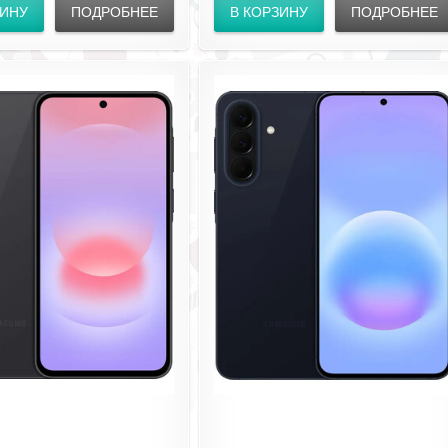
USB‑C; NFC; Wi‑Fi 6; BT 6.0; сканер
ЗИНУ
ПОДРОБНЕЕ
В КОРЗИНУ
ПОДРОБНЕЕ
отпечатка в экране.