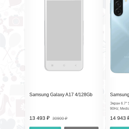
Samsung Galaxy A17 4/128Gb
Samsung
Black SM-A175FZKNCAU
Light B
Экран 6.7"
90Hz; Medi
Мп, фронт 1
13 493 ₽
14 943 
30900 ₽
NFC; аккуму
Glass Victus