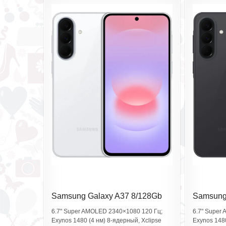
Samsung Galaxy A37 8/128Gb
Samsung
Awesome White SM-
Awesome
6.7" Super AMOLED 2340×1080 120 Гц;
6.7" Super
A376EZWDCAU
A376EZ
Exynos 1480 (4 нм) 8‑ядерный, Xclipse
Exynos 1480