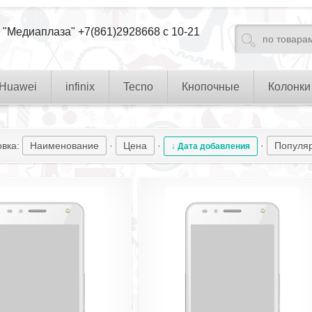
 "Медиаплаза" +7(861)2928668 с 10-21
Huawei
infinix
Tecno
Кнопочные
Колонки
овка:
Наименование
·
Цена
·
·
Популя
↓ Дата добавления