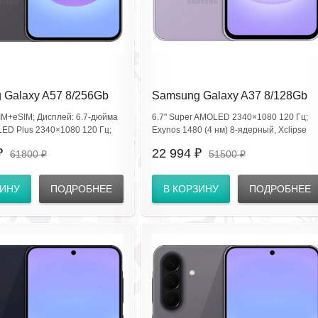
 Galaxy A57 8/256Gb
Samsung Galaxy A37 8/128Gb
 Gray SM-
Awesome Violet SM-
IM+eSIM; Дисплей: 6.7‑дюйма
6.7" Super AMOLED 2340×1080 120 Гц;
AFCAC
A376ELVDCAU
ED Plus 2340×1080 120 Гц;
Exynos 1480 (4 нм) 8‑ядерный, Xclipse
 1680, Android 16; Камеры:
530; тыл 50+8+5 Мп (OIS), фронт 12 Мп;
₽
22 994 ₽
61800 ₽
51500 ₽
, фронт 12 Мп; Аккум 5000
5G, Wi‑Fi 6, BT5.3, NFC; IP68; сканер в
Gorilla Glass Victus Ceramic 2;
экране; USB‑C, OTG; 5000 мА·ч, быстрая
 Wi‑Fi 6; BT 6.0; сканер
зарядка.
ЗИНУ
ПОДРОБНЕЕ
В КОРЗИНУ
ПОДРОБНЕЕ
 экране.