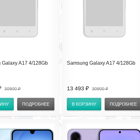
 Galaxy A17 4/128Gb
Samsung Galaxy A17 4/128Gb
lue SM-A175FLBNCAU
Gray SM-A175FZANCAU RU
)
(EAC)
₽
13 493 ₽
30900 ₽
30900 ₽
ЗИНУ
ПОДРОБНЕЕ
В КОРЗИНУ
ПОДРОБНЕЕ