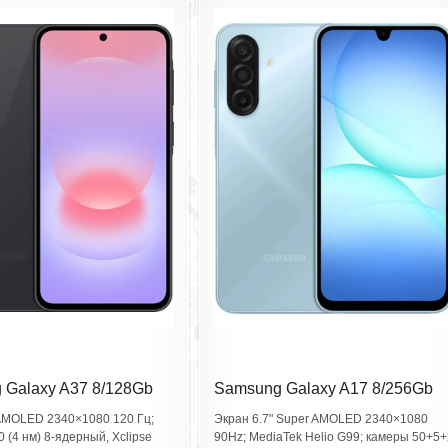
 Galaxy A37 8/128Gb
Samsung Galaxy A17 8/256Gb
 Black SM-
Light Blue SM-A175FLBOSKZ
 AMOLED 2340×1080 120 Гц;
Экран 6.7" Super AMOLED 2340×1080
ADCAU
 (4 нм) 8‑ядерный, Xclipse
90Hz; MediaTek Helio G99; камеры 50+5+