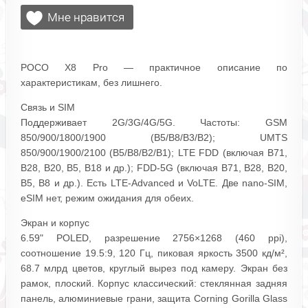
POCO X8 Pro — практичное описание по
характеристикам, без лишнего.
Связь и SIM
Поддерживает 2G/3G/4G/5G. Частоты: GSM
850/900/1800/1900 (B5/B8/B3/B2); UMTS
850/900/1900/2100 (B5/B8/B2/B1); LTE FDD (включая B71,
B28, B20, B5, B18 и др.); FDD‑5G (включая B71, B28, B20,
B5, B8 и др.). Есть LTE‑Advanced и VoLTE. Две nano‑SIM,
eSIM нет, режим ожидания для обеих.
Экран и корпус
6.59" POLED, разрешение 2756×1268 (460 ppi),
соотношение 19.5:9, 120 Гц, пиковая яркость 3500 кд/м²,
68.7 млрд цветов, круглый вырез под камеру. Экран без
рамок, плоский. Корпус классический: стеклянная задняя
панель, алюминиевые грани, защита Corning Gorilla Glass