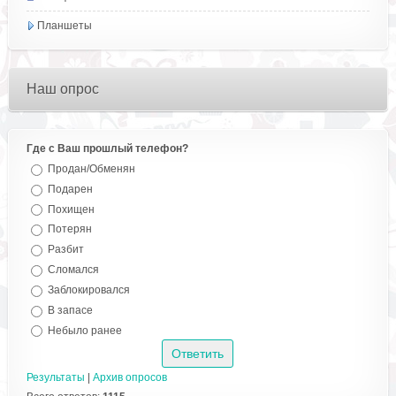
Планшеты
Наш опрос
Где с Ваш прошлый телефон?
Продан/Обменян
Подарен
Похищен
Потерян
Разбит
Сломался
Заблокировался
В запасе
Небыло ранее
Результаты
|
Архив опросов