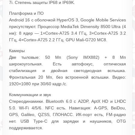
7i. Степень защиты IP68 и IP69K.
Платформа и ПО
Android 16 с оболочкой HyperOS 3, Google Mobile Services
присутствуют. Процессор MediaTek Dimensity 8500 Ultra (4
нм): 8 ядер — 1×Cortex‑A725 3.4 ГГц, 3×Cortex‑A725 3.2
ГГц, 4×Cortex‑A725 2.2 ГГц. GPU Mali‑G720 MC8.
Камеры
Две тыловые: 50 Мп (Sony IMX882) + 8 Мп
широкоугольная. Есть автофокус, оптическая
стабилизация и двойная светодиодная вспышка.
Фронтальная 20 Мп, без встроенной вспышки. Видео:
1920×1080 при 30/60 кадр./с.
Коммуникации и звук
Стереодинамики. Bluetooth 6.0 с A2DP, AptX HD и LHDC
5.0. Wi‑Fi 4/5/6. NFC есть. Навигация: A‑GPS, BeiDou,
GPS, Galileo, QZSS, ГЛОНАСС. ИК‑порт есть, FM‑радио
нет. USB Type‑C для зарядки и наушников, OTG
поддерживается.