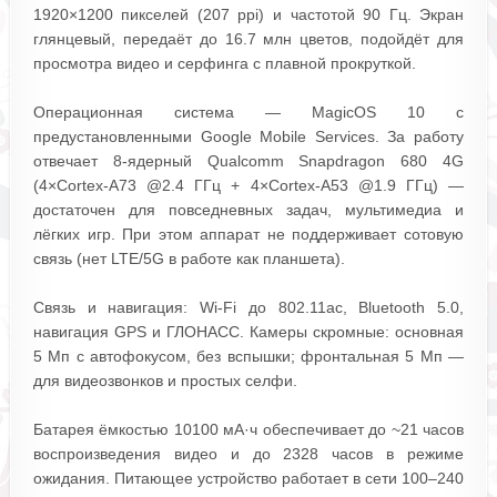
1920×1200 пикселей (207 ppi) и частотой 90 Гц. Экран
глянцевый, передаёт до 16.7 млн цветов, подойдёт для
просмотра видео и серфинга с плавной прокруткой.
Операционная система — MagicOS 10 с
предустановленными Google Mobile Services. За работу
отвечает 8‑ядерный Qualcomm Snapdragon 680 4G
(4×Cortex‑A73 @2.4 ГГц + 4×Cortex‑A53 @1.9 ГГц) —
достаточен для повседневных задач, мультимедиа и
лёгких игр. При этом аппарат не поддерживает сотовую
связь (нет LTE/5G в работе как планшета).
Связь и навигация: Wi‑Fi до 802.11ac, Bluetooth 5.0,
навигация GPS и ГЛОНАСС. Камеры скромные: основная
5 Мп с автофокусом, без вспышки; фронтальная 5 Мп —
для видеозвонков и простых селфи.
Батарея ёмкостью 10100 мА·ч обеспечивает до ~21 часов
воспроизведения видео и до 2328 часов в режиме
ожидания. Питающее устройство работает в сети 100–240