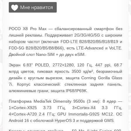
POCO X8 Pro Max — сбалансированный смартфон без
лишней рекламы. Поддерживает 2G/3G/4G/5G с широким
набором частот (включая FDD-LTE B28/B20/B5/B18/B19 и
FDD-5G B28/B20/B5/B8/B66), есть LTE‑Advanced и VoLTE.
Двойной слот Nano‑SIM + до двух eSIM.
Экран 6.83" POLED, 2772×1280, 120 Гц, 447 ppi, 68.7
млрд цветов, пиковая яркость 3500 кд/м², безрамочный
дизайн с круглым вырезом, защита Corning Gorilla Glass
7i. Корпус классический: стеклянная задняя панель,
алюминиевые грани, защита IP68/IP69K.
Платформа MediaTek Dimensity 9500s (3 нм): 8 ядер —
1×Cortex‑X925 3.73 ГГц, 3×Cortex‑X4 3.3 ГГц,
4×Cortex‑A720 2.4 ГГц; GPU Immortalis‑G925 MC12. ОС
Android 16 с оболочкой HyperOS 3 и поддержкой GMS.