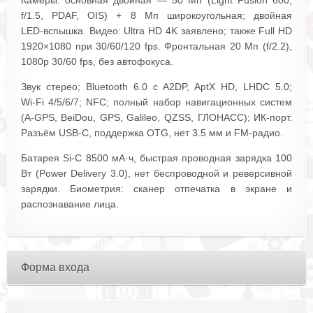
Камеры: основная двойная — 50 Мп (Light Fusion 600,
f/1.5, PDAF, OIS) + 8 Мп широкоугольная; двойная
LED‑вспышка. Видео: Ultra HD 4K заявлено; также Full HD
1920×1080 при 30/60/120 fps. Фронтальная 20 Мп (f/2.2),
1080p 30/60 fps, без автофокуса.
Звук стерео; Bluetooth 6.0 с A2DP, AptX HD, LHDC 5.0;
Wi‑Fi 4/5/6/7; NFC; полный набор навигационных систем
(A‑GPS, BeiDou, GPS, Galileo, QZSS, ГЛОНАСС); ИК‑порт.
Разъём USB‑C, поддержка OTG, нет 3.5 мм и FM‑радио.
Батарея Si‑C 8500 мА·ч, быстрая проводная зарядка 100
Вт (Power Delivery 3.0), нет беспроводной и реверсивной
зарядки. Биометрия: сканер отпечатка в экране и
распознавание лица.
Форма входа