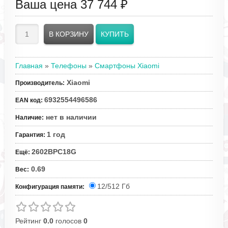
Ваша цена
37 744 ₽
Главная
»
Телефоны
»
Смартфоны Xiaomi
Xiaomi
Производитель
:
6932554496586
EAN код
:
нет в наличии
Наличие
:
1 год
Гарантия
:
2602BPC18G
Ещё
:
0.69
Вес
:
12/512 Гб
Конфигурация памяти:
Рейтинг
0.0
голосов
0