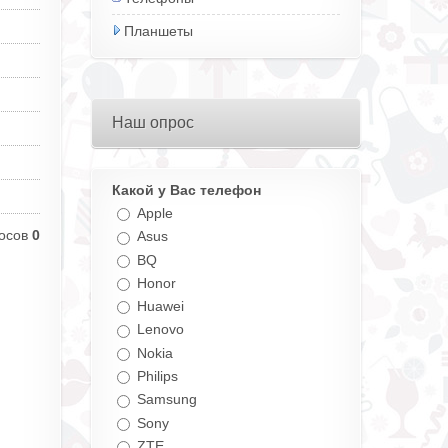
Планшеты
Наш опрос
Какой у Вас телефон
Apple
осов
0
Asus
BQ
Honor
Huawei
Lenovo
Nokia
Philips
Samsung
Sony
ZTE