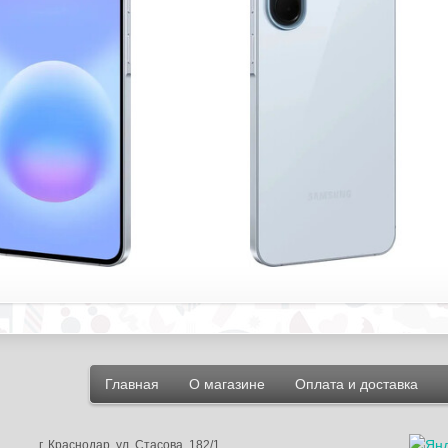
Главная
О магазине
Оплата и доставка
г.
Краснодар
, ул.
Стасова, 182/1