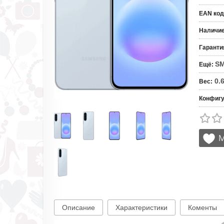
EAN код
Наличи
Гаранти
S
Ещё
:
0.
Вес
:
Конфигу
Описание
Характеристики
Коменты