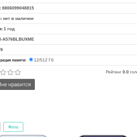
8806099048815
:
нет в наличии
е
:
1 год
я
:
M-A576BLBUXME
69
12/512 Гб
рация памяти:
Рейтинг
0.0
гол
Фото