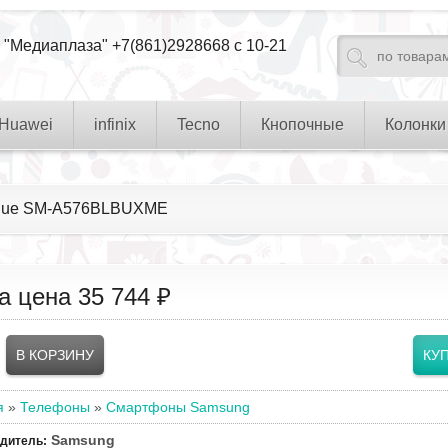
 "Медиаплаза" +7(861)2928668 с 10-21
Huawei
infinix
Tecno
Кнопочные
Колонки
yBlue SM-A576BLBUXME
а цена
35 744 ₽
я
»
Телефоны
»
Смартфоны Samsung
Samsung
одитель
: