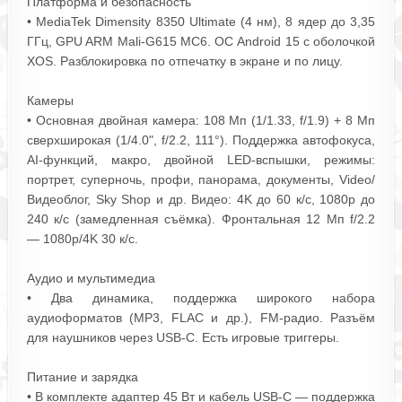
Платформа и безопасность
• MediaTek Dimensity 8350 Ultimate (4 нм), 8 ядер до 3,35
ГГц, GPU ARM Mali‑G615 MC6. ОС Android 15 с оболочкой
XOS. Разблокировка по отпечатку в экране и по лицу.
Камеры
• Основная двойная камера: 108 Мп (1/1.33, f/1.9) + 8 Мп
сверхширокая (1/4.0", f/2.2, 111°). Поддержка автофокуса,
AI‑функций, макро, двойной LED‑вспышки, режимы:
портрет, суперночь, профи, панорама, документы, Video/
Видеоблог, Sky Shop и др. Видео: 4K до 60 к/с, 1080p до
240 к/с (замедленная съёмка). Фронтальная 12 Мп f/2.2
— 1080p/4K 30 к/с.
Аудио и мультимедиа
• Два динамика, поддержка широкого набора
аудиоформатов (MP3, FLAC и др.), FM‑радио. Разъём
для наушников через USB‑C. Есть игровые триггеры.
Питание и зарядка
• В комплекте адаптер 45 Вт и кабель USB‑C — поддержка