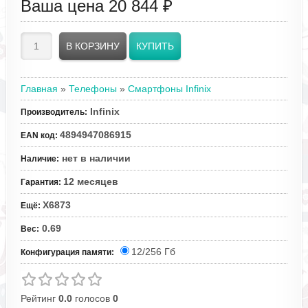
Ваша цена
20 844 ₽
Главная
»
Телефоны
»
Смартфоны Infinix
Infinix
Производитель
:
4894947086915
EAN код
:
нет в наличии
Наличие
:
12 месяцев
Гарантия
:
X6873
Ещё
:
0.69
Вес
:
12/256 Гб
Конфигурация памяти:
Рейтинг
0.0
голосов
0