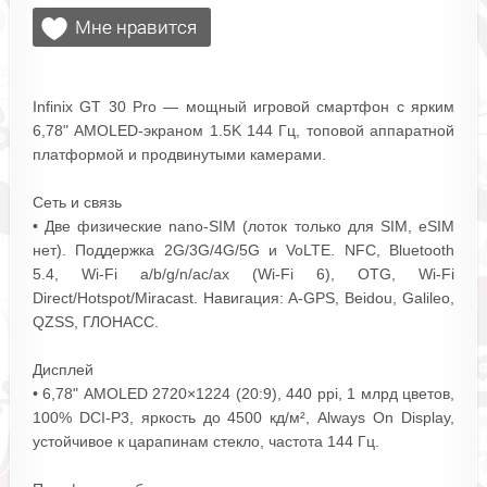
Infinix GT 30 Pro — мощный игровой смартфон с ярким
6,78" AMOLED‑экраном 1.5K 144 Гц, топовой аппаратной
платформой и продвинутыми камерами.
Сеть и связь
• Две физические nano‑SIM (лоток только для SIM, eSIM
нет). Поддержка 2G/3G/4G/5G и VoLTE. NFC, Bluetooth
5.4, Wi‑Fi a/b/g/n/ac/ax (Wi‑Fi 6), OTG, Wi‑Fi
Direct/Hotspot/Miracast. Навигация: A‑GPS, Beidou, Galileo,
QZSS, ГЛОНАСС.
Дисплей
• 6,78" AMOLED 2720×1224 (20:9), 440 ppi, 1 млрд цветов,
100% DCI‑P3, яркость до 4500 кд/м², Always On Display,
устойчивое к царапинам стекло, частота 144 Гц.