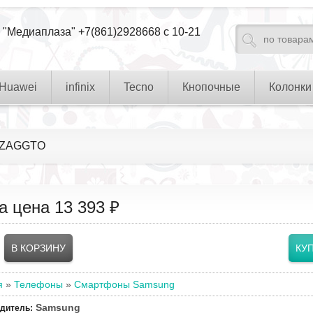
 "Медиаплаза" +7(861)2928668 с 10-21
Huawei
infinix
Tecno
Кнопочные
Колонки
5FZAGGTO
а цена
13 393 ₽
я
»
Телефоны
»
Смартфоны Samsung
Samsung
одитель
: