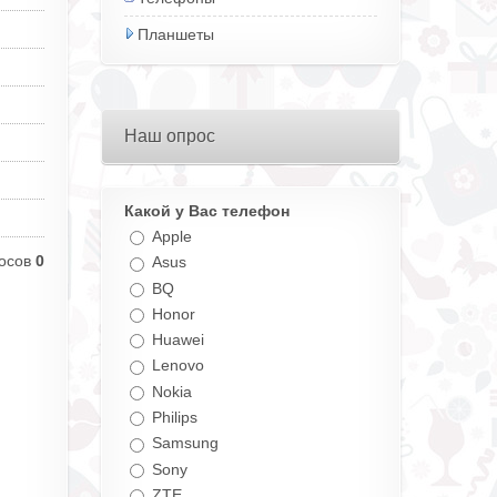
Планшеты
Наш опрос
Какой у Вас телефон
Apple
осов
0
Asus
BQ
Honor
Huawei
Lenovo
Nokia
Philips
Samsung
Sony
ZTE