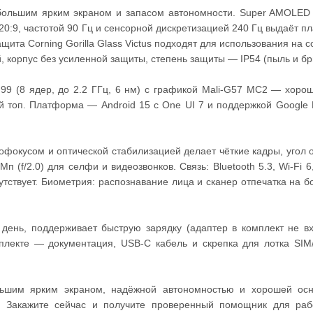
ольшим ярким экраном и запасом автономности. Super AMOLED 
0:9, частотой 90 Гц и сенсорной дискретизацией 240 Гц выдаёт п
защита Corning Gorilla Glass Victus подходят для использования на с
, корпус без усиленной защиты, степень защиты — IP54 (пыль и бр
G99 (8 ядер, до 2.2 ГГц, 6 нм) с графикой Mali‑G57 MC2 — хоро
й топ. Платформа — Android 15 с One UI 7 и поддержкой Google 
автофокусом и оптической стабилизацией делает чёткие кадры, угол 
 (f/2.0) для селфи и видеозвонков. Связь: Bluetooth 5.3, Wi‑Fi 6
тствует. Биометрия: распознавание лица и сканер отпечатка на б
 день, поддерживает быструю зарядку (адаптер в комплект не вх
плекте — документация, USB‑C кабель и скрепка для лотка SIM
ьшим ярким экраном, надёжной автономностью и хорошей осн
. Закажите сейчас и получите проверенный помощник для ра