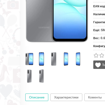
EAN код
Наличи
Гаранти
S
Ещё
:
0.
Вес
:
Конфигу
Описание
Характеристики
Коменты