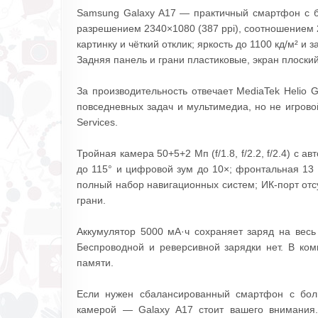
Samsung Galaxy A17 — практичный смартфон с б
разрешением 2340×1080 (387 ppi), соотношением 2
картинку и чёткий отклик; яркость до 1100 кд/м² и 
Задняя панель и грани пластиковые, экран плоский
За производительность отвечает MediaTek Helio 
повседневных задач и мультимедиа, но не игрово
Services.
Тройная камера 50+5+2 Мп (f/1.8, f/2.2, f/2.4) с 
до 115° и цифровой зум до 10×; фронтальная 13 Мп
полный набор навигационных систем; ИК‑порт отсу
грани.
Аккумулятор 5000 мА·ч сохраняет заряд на весь
Беспроводной и реверсивной зарядки нет. В ком
памяти.
Если нужен сбалансированный смартфон с бол
камерой — Galaxy A17 стоит вашего внимания