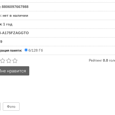
8806097667988
:
нет в наличии
е
:
1 год
я
:
M-A175FZAGGTO
69
6/128 Гб
рация памяти:
Рейтинг
0.0
гол
Фото