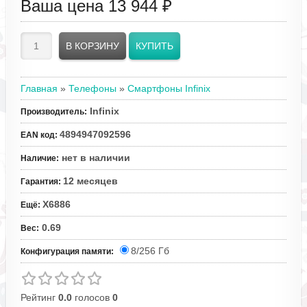
Ваша цена
13 944 ₽
Главная
»
Телефоны
»
Смартфоны Infinix
Infinix
Производитель
:
4894947092596
EAN код
:
нет в наличии
Наличие
:
12 месяцев
Гарантия
:
X6886
Ещё
:
0.69
Вес
:
8/256 Гб
Конфигурация памяти:
Рейтинг
0.0
голосов
0