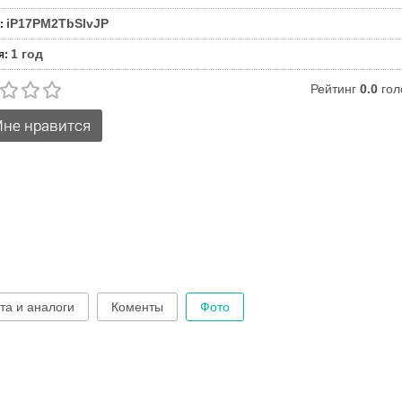
iP17PM2TbSlvJP
:
1 год
я
:
Рейтинг
0.0
гол
та и аналоги
Коменты
Фото