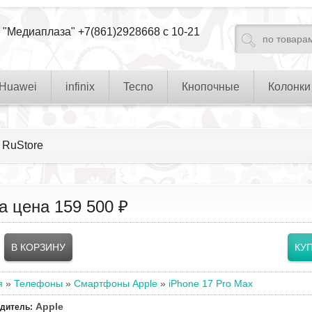
 "Медиаплаза" +7(861)2928668 с 10-21
Huawei
infinix
Tecno
Кнопочные
Колонки
з RuStore
а цена
159 500 ₽
я
»
Телефоны
»
Смартфоны Apple
»
iPhone 17 Pro Max
Apple
одитель
: