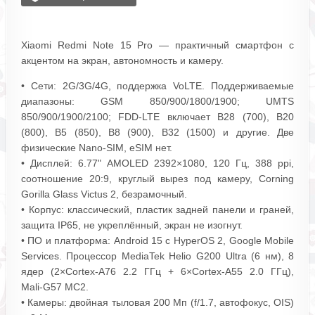
Xiaomi Redmi Note 15 Pro — практичный смартфон с
акцентом на экран, автономность и камеру.
• Сети: 2G/3G/4G, поддержка VoLTE. Поддерживаемые
диапазоны: GSM 850/900/1800/1900; UMTS
850/900/1900/2100; FDD‑LTE включает B28 (700), B20
(800), B5 (850), B8 (900), B32 (1500) и другие. Две
физические Nano‑SIM, eSIM нет.
• Дисплей: 6.77" AMOLED 2392×1080, 120 Гц, 388 ppi,
соотношение 20:9, круглый вырез под камеру, Corning
Gorilla Glass Victus 2, безрамочный.
• Корпус: классический, пластик задней панели и граней,
защита IP65, не укреплённый, экран не изогнут.
• ПО и платформа: Android 15 с HyperOS 2, Google Mobile
Services. Процессор MediaTek Helio G200 Ultra (6 нм), 8
ядер (2×Cortex‑A76 2.2 ГГц + 6×Cortex‑A55 2.0 ГГц),
Mali‑G57 MC2.
• Камеры: двойная тыловая 200 Мп (f/1.7, автофокус, OIS)