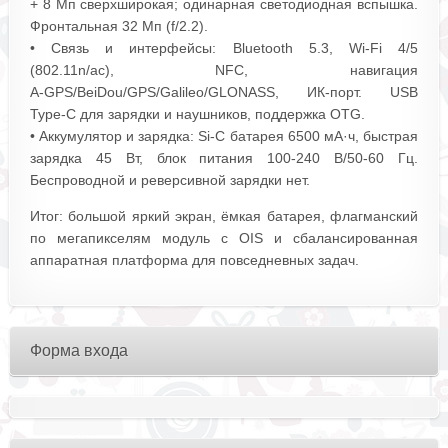
+ 8 Мп сверхширокая; одинарная светодиодная вспышка.
Фронтальная 32 Мп (f/2.2).
• Связь и интерфейсы: Bluetooth 5.3, Wi‑Fi 4/5
(802.11n/ac), NFC, навигация
A‑GPS/BeiDou/GPS/Galileo/GLONASS, ИК‑порт. USB
Type‑C для зарядки и наушников, поддержка OTG.
• Аккумулятор и зарядка: Si‑C батарея 6500 мА·ч, быстрая
зарядка 45 Вт, блок питания 100‑240 В/50‑60 Гц.
Беспроводной и реверсивной зарядки нет.
Итог: большой яркий экран, ёмкая батарея, флагманский
по мегапикселям модуль с OIS и сбалансированная
аппаратная платформа для повседневных задач.
Форма входа