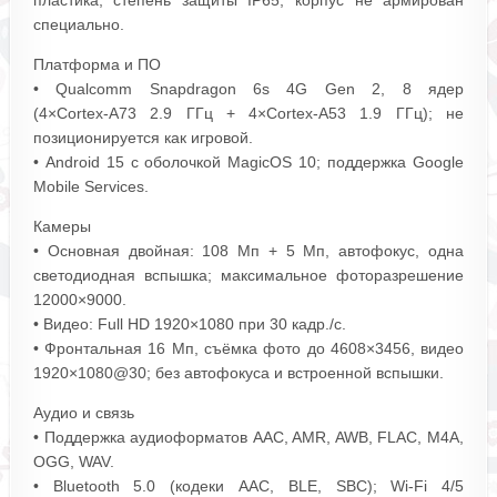
пластика; степень защиты IP65; корпус не армирован
специально.
Платформа и ПО
• Qualcomm Snapdragon 6s 4G Gen 2, 8 ядер
(4×Cortex‑A73 2.9 ГГц + 4×Cortex‑A53 1.9 ГГц); не
позиционируется как игровой.
• Android 15 с оболочкой MagicOS 10; поддержка Google
Mobile Services.
Камеры
• Основная двойная: 108 Мп + 5 Мп, автофокус, одна
светодиодная вспышка; максимальное фоторазрешение
12000×9000.
• Видео: Full HD 1920×1080 при 30 кадр./с.
• Фронтальная 16 Мп, съёмка фото до 4608×3456, видео
1920×1080@30; без автофокуса и встроенной вспышки.
Аудио и связь
• Поддержка аудиоформатов AAC, AMR, AWB, FLAC, M4A,
OGG, WAV.
• Bluetooth 5.0 (кодеки AAC, BLE, SBC); Wi‑Fi 4/5