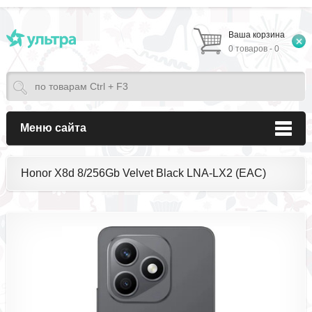
Ваша корзина
0 товаров - 0
Меню сайта
Honor X8d 8/256Gb Velvet Black LNA-LX2 (EAC)