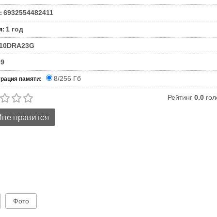
6932554482411
:
1 год
я
:
10DRA23G
69
8/256 Гб
рация памяти:
Рейтинг
0.0
гол
Фото