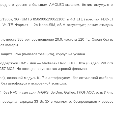
среднего уровня с большим AMOLED-экраном, ёмким аккумулят
0/1900), 3G (UMTS 850/900/1900/2100) и 4G LTE (включая FDD-L
сть VoLTE. Формат — 2× Nano-SIM, eSIM отсутствует, режим ожидан
отность 388 ppi, соотношение 20:9, частота 120 Гц. Экран без р
для камеры.
 защита IP64 (пылевлагозащита), корпус не усилен.
оддержкой GMS. Чип — MediaTek Helio G100 Ultra (8 ядер: 2×Cort
i-G57 MC2. Не позиционируется как игровой флагман.
), основной модуль f/1.7 с автофокусом, без оптической стабили
 без автофокуса и встроенной вспышки.
4/5), без NFC, навигация A-GPS, BeiDou, Galileo, ГЛОНАСС, есть ИК-по
я проводная зарядка 33 Вт, ЗУ в комплекте; беспроводная и ревер