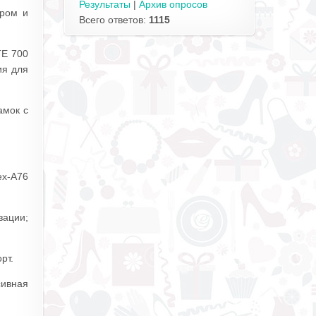
Результаты
|
Архив опросов
ором и
Всего ответов:
1115
TE 700
ия для
амок с
ex-A76
зации;
рт.
сивная