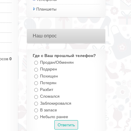
Планшеты
Наш опрос
Где с Ваш прошлый телефон?
осов
0
Продан/Обменян
Подарен
Похищен
Потерян
Разбит
Сломался
Заблокировался
В запасе
Небыло ранее