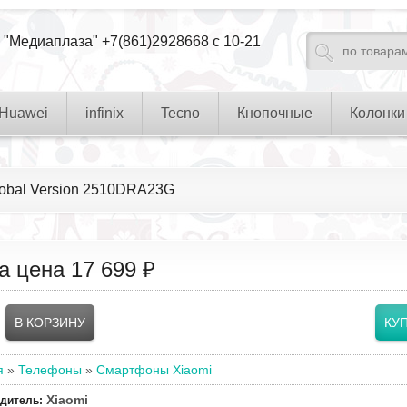
 "Медиаплаза" +7(861)2928668 с 10-21
Huawei
infinix
Tecno
Кнопочные
Колонки
Global Version 2510DRA23G
а цена
17 699 ₽
я
»
Телефоны
»
Смартфоны Xiaomi
Xiaomi
одитель
: