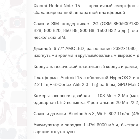
Xiaomi Redmi Note 15 — практичный смартфон 
сбалансированной аппаратной платформой.
Связь и SIM: поддерживает 2G (GSM 850/900/180
B28, 800 B20, 850 B5, 900 B8, 1500 B32 и др.), е
нескольких SIM.
Дисплей: 6.77" AMOLED, разрешение 2392×1080, пл
изогнутыми краями и круглым/овальным вырезом 
Корпус: классический пластиковый корпус и рамки,
Платформа: Android 15 с оболочкой HyperOS 2 и п
2.2 ГГц + 6×Cortex-A55 2.0 ГГц) на 6 нм, GPU Mal
Камеры: основная двойная — 108 Мп + 2 Мп (макро
одинарная LED-вспышка. Фронтальная 20 Мп f/2.2,
Связь и датчики: Bluetooth 5.3, Wi‑Fi 802.11n/ac (
Аккумулятор и зарядка: Li‑Pol 6000 мА·ч, быстра
зарядки отсутствуют.