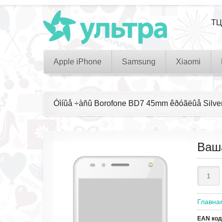
ТЦ
Apple iPhone
Samsung
Xiaomi
Óìíûå ÷àñû Borofone BD7 45mm êðóãëûå Silve
Ваш
Главна
EAN код