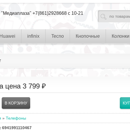
 "Медиаплаза" +7(861)2928668 с 10-21
Huawei
infinix
Tecno
Кнопочные
Колонки
r
а цена
3 799 ₽
я
»
Телефоны
6941991110467
: