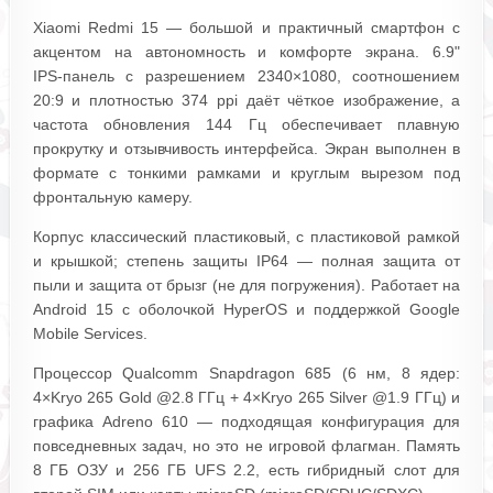
Xiaomi Redmi 15 — большой и практичный смартфон с
акцентом на автономность и комфорте экрана. 6.9"
IPS‑панель с разрешением 2340×1080, соотношением
20:9 и плотностью 374 ppi даёт чёткое изображение, а
частота обновления 144 Гц обеспечивает плавную
прокрутку и отзывчивость интерфейса. Экран выполнен в
формате с тонкими рамками и круглым вырезом под
фронтальную камеру.
Корпус классический пластиковый, с пластиковой рамкой
и крышкой; степень защиты IP64 — полная защита от
пыли и защита от брызг (не для погружения). Работает на
Android 15 с оболочкой HyperOS и поддержкой Google
Mobile Services.
Процессор Qualcomm Snapdragon 685 (6 нм, 8 ядер:
4×Kryo 265 Gold @2.8 ГГц + 4×Kryo 265 Silver @1.9 ГГц) и
графика Adreno 610 — подходящая конфигурация для
повседневных задач, но это не игровой флагман. Память
8 ГБ ОЗУ и 256 ГБ UFS 2.2, есть гибридный слот для