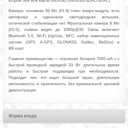
второй SIM или карты microSD (microSD/SDHC/SDXC).
Камеры: основная 50 Мп (f/1.8) плюс макро-модуль, есть
автофокус и одиночная светодиодная вспышка,
оптической стабилизации нет. Фронтальная камера 8 Мп
(f/2.0), съёмка видео до 1080p@30. Связь включает
Bluetooth 5.0, Wi‑Fi b/g/n/ac, NFC, набор навигационных
систем (GPS, A‑GPS, GLONASS, Galileo, BeiDou) и
ИК‑порт.
Главное преимущество — огромная батарея 7000 мА·ч с
быстрой проводной зарядкой 33 Вт: длительное время
работы и быстрая подзарядка при необходимости.
Подходит тем, кто ищет большой экран, длительную
автономность и практичность без премиальной ценовой
демонстрации.
Форма входа