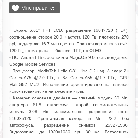
• Экран: 6.61" TFT LCD, разрешение 1604×720 (HD+),
соотношение сторон 20:9, частота 120 Гц, плотность 270
ppi, поддержка 16.7 млн цветов. Плавная картинка за счёт
120 Гц, но матрица — базовая TFT, не OLED.
• ПО: Android 15 с оболочкой MagicOS 9.0, есть поддержка
Google Mobile Services.
• Процессор: MediaTek Helio G81 Ultra (12 нм), 8 ядер: 2×
Cortex‑A75 @2.0 ГГц + 6× Cortex‑A55 @1.7 ГГц, GPU
Mali‑G52 MC2. Исполнение ориентировано на типовое
использование, не на тяжёлые игры.
• Камеры: основная двойная — главный модуль 50 Мп,
апертура f/1.8, автофокус, второй вспомогательный
модуль 0.08 Мп; максимальное разрешение фото
8160×6120. Фронтальная камера 5 Мп, f/2.2, без
автофокуса, разрешение снимков 2592×1936.
Видеозапись до 1920×1080 при 30 к/с. Встроенной