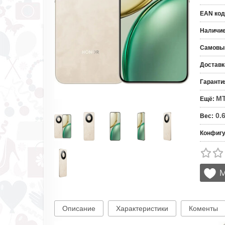
EAN код
Наличи
Самовы
Доставк
Гаранти
MT
Ещё
:
0.
Вес
:
Конфигу
Описание
Характеристики
Коменты