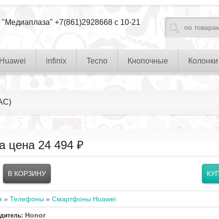
 "Медиаплаза" +7(861)2928668 с 10-21
Huawei
infinix
Tecno
Кнопочные
Колонки
AC)
а цена
24 494 ₽
я
»
Телефоны
»
Смартфоны Huawei
Honor
одитель
: