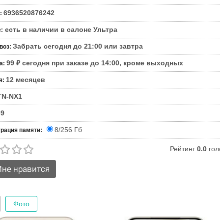
6936520876242
:
есть в наличии в салоне Ультра
е
:
Забрать сегодня до 21:00 или завтра
воз
:
99 ₽ сегодня при заказе до 14:00, кроме выходных
а
:
12 месяцев
я
:
N-NX1
69
8/256 Гб
рация памяти:
Рейтинг
0.0
гол
Фото