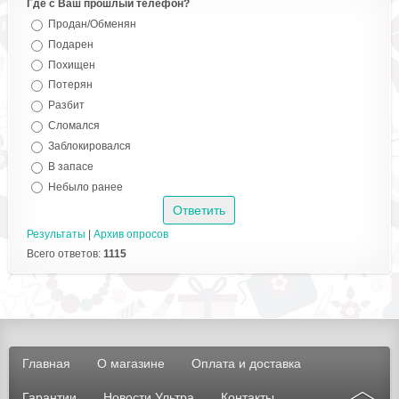
Где с Ваш прошлый телефон?
Продан/Обменян
Подарен
Похищен
Потерян
Разбит
Сломался
Заблокировался
В запасе
Небыло ранее
Результаты
|
Архив опросов
Всего ответов:
1115
Главная
О магазине
Оплата и доставка
Гарантии
Новости Ультра
Контакты