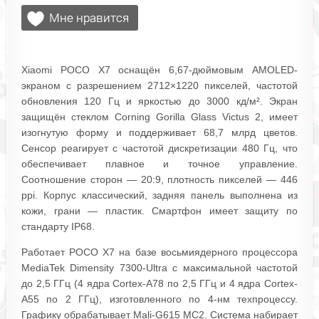
Xiaomi POCO X7 оснащён 6,67-дюймовым AMOLED-
экраном с разрешением 2712×1220 пикселей, частотой
обновления 120 Гц и яркостью до 3000 кд/м². Экран
защищён стеклом Corning Gorilla Glass Victus 2, имеет
изогнутую форму и поддерживает 68,7 млрд цветов.
Сенсор реагирует с частотой дискретизации 480 Гц, что
обеспечивает плавное и точное управление.
Соотношение сторон — 20:9, плотность пикселей — 446
ppi. Корпус классический, задняя панель выполнена из
кожи, грани — пластик. Смартфон имеет защиту по
стандарту IP68.
Работает POCO X7 на базе восьмиядерного процессора
MediaTek Dimensity 7300-Ultra с максимальной частотой
до 2,5 ГГц (4 ядра Cortex-A78 по 2,5 ГГц и 4 ядра Cortex-
A55 по 2 ГГц), изготовленного по 4-нм техпроцессу.
Графику обрабатывает Mali-G615 MC2. Система набирает