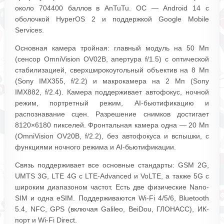
около 704400 баллов в AnTuTu. ОС — Android 14 с
оболочкой HyperOS 2 и поддержкой Google Mobile
Services.
Основная камера тройная: главный модуль на 50 Мп
(сенсор OmniVision OV02B, апертура f/1.5) с оптической
стабилизацией, сверхширокоугольный объектив на 8 Мп
(Sony IMX355, f/2.2) и макрокамера на 2 Мп (Sony
IMX882, f/2.4). Камера поддерживает автофокус, ночной
режим, портретный режим, AI-бьютификацию и
распознавание сцен. Разрешение снимков достигает
8120×6180 пикселей. Фронтальная камера одна — 20 Мп
(OmniVision OV20B, f/2.2), без автофокуса и вспышки, с
функциями ночного режима и AI-бьютификации.
Связь поддерживает все основные стандарты: GSM 2G,
UMTS 3G, LTE 4G с LTE-Advanced и VoLTE, а также 5G с
широким диапазоном частот. Есть две физические Nano-
SIM и одна eSIM. Поддерживаются Wi-Fi 4/5/6, Bluetooth
5.4, NFC, GPS (включая Galileo, BeiDou, ГЛОНАСС), ИК-
порт и Wi-Fi Direct.