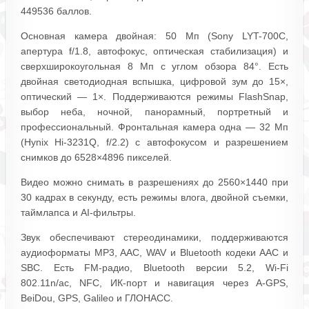
449536 баллов.
Основная камера двойная: 50 Мп (Sony LYT-700C,
апертура f/1.8, автофокус, оптическая стабилизация) и
сверхширокоугольная 8 Мп с углом обзора 84°. Есть
двойная светодиодная вспышка, цифровой зум до 15×,
оптический — 1×. Поддерживаются режимы FlashSnap,
выбор неба, ночной, панорамный, портретный и
профессиональный. Фронтальная камера одна — 32 Мп
(Hynix Hi-3231Q, f/2.2) с автофокусом и разрешением
снимков до 6528×4896 пикселей.
Видео можно снимать в разрешениях до 2560×1440 при
30 кадрах в секунду, есть режимы влога, двойной съемки,
таймлапса и AI-фильтры.
Звук обеспечивают стереодинамики, поддерживаются
аудиоформаты MP3, AAC, WAV и Bluetooth кодеки AAC и
SBC. Есть FM-радио, Bluetooth версии 5.2, Wi-Fi
802.11n/ac, NFC, ИК-порт и навигация через A-GPS,
BeiDou, GPS, Galileo и ГЛОНАСС.