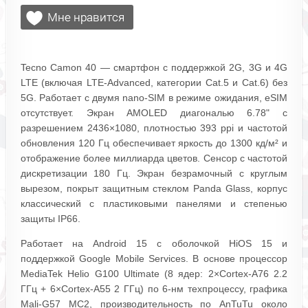
Tecno Camon 40 — смартфон с поддержкой 2G, 3G и 4G
LTE (включая LTE-Advanced, категории Cat.5 и Cat.6) без
5G. Работает с двумя nano-SIM в режиме ожидания, eSIM
отсутствует. Экран AMOLED диагональю 6.78" с
разрешением 2436×1080, плотностью 393 ppi и частотой
обновления 120 Гц обеспечивает яркость до 1300 кд/м² и
отображение более миллиарда цветов. Сенсор с частотой
дискретизации 180 Гц. Экран безрамочный с круглым
вырезом, покрыт защитным стеклом Panda Glass, корпус
классический с пластиковыми панелями и степенью
защиты IP66.
Работает на Android 15 с оболочкой HiOS 15 и
поддержкой Google Mobile Services. В основе процессор
MediaTek Helio G100 Ultimate (8 ядер: 2×Cortex-A76 2.2
ГГц + 6×Cortex-A55 2 ГГц) по 6-нм техпроцессу, графика
Mali-G57 MC2, производительность по AnTuTu около