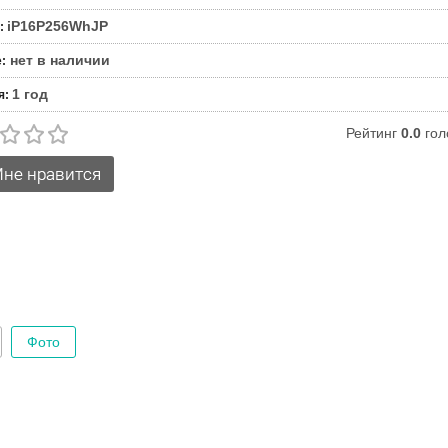
iP16P256WhJP
:
нет в наличии
е
:
1 год
я
:
Рейтинг
0.0
гол
Фото