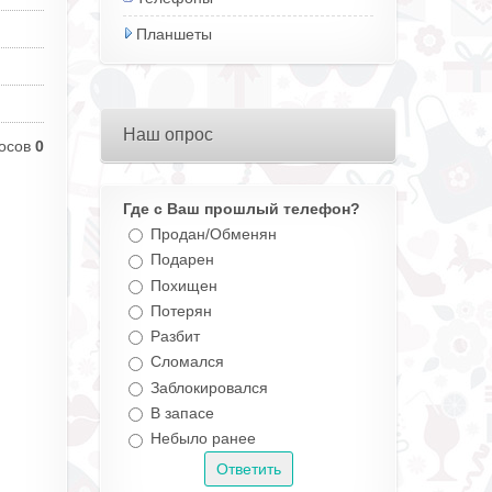
Планшеты
Наш опрос
осов
0
Где с Ваш прошлый телефон?
Продан/Обменян
Подарен
Похищен
Потерян
Разбит
Сломался
Заблокировался
В запасе
Небыло ранее