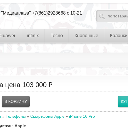
 "Медиаплаза" +7(861)2928668 с 10-21
Huawei
infinix
Tecno
Кнопочные
Колонки
а цена
103 000 ₽
я
»
Телефоны
»
Смартфоны Apple
»
iPhone 16 Pro
Apple
одитель
: