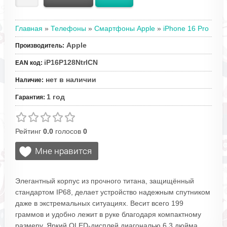
Главная
»
Телефоны
»
Смартфоны Apple
»
iPhone 16 Pro
Apple
Производитель
:
iP16P128NtrlCN
EAN код
:
нет в наличии
Наличие
:
1 год
Гарантия
:
Рейтинг
0.0
голосов
0
Элегантный корпус из прочного титана, защищённый
стандартом IP68, делает устройство надежным спутником
даже в экстремальных ситуациях. Весит всего 199
граммов и удобно лежит в руке благодаря компактному
размеру. Яркий OLED-дисплей диагональю 6.3 дюйма ...