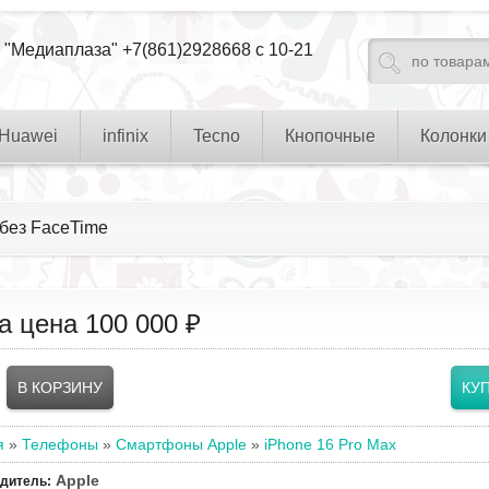
 "Медиаплаза" +7(861)2928668 с 10-21
Huawei
infinix
Tecno
Кнопочные
Колонки
 без FaceTime
а цена
100 000 ₽
я
»
Телефоны
»
Смартфоны Apple
»
iPhone 16 Pro Max
Apple
одитель
: