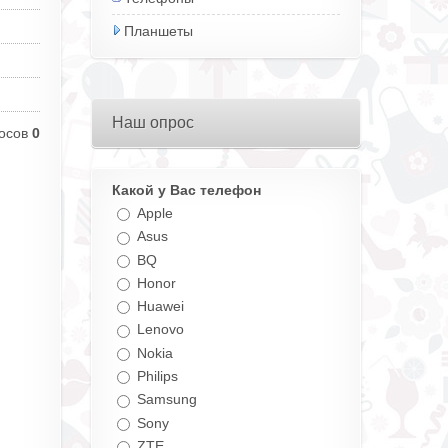
Планшеты
Наш опрос
осов
0
Какой у Вас телефон
Apple
Asus
BQ
Honor
Huawei
Lenovo
Nokia
Philips
Samsung
Sony
ZTE