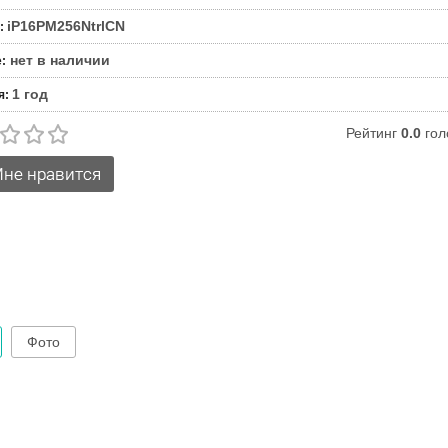
iP16PM256NtrlCN
:
нет в наличии
е
:
1 год
я
:
Рейтинг
0.0
гол
Фото