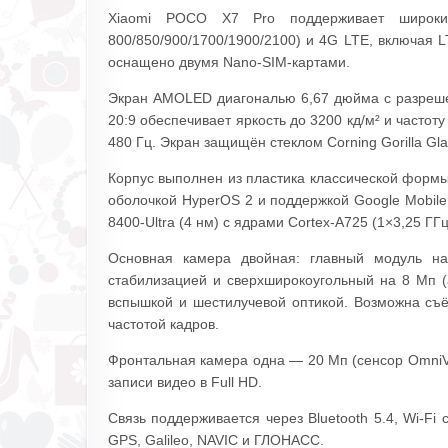
Xiaomi POCO X7 Pro поддерживает широки
800/850/900/1700/1900/2100) и 4G LTE, включая 
оснащено двумя Nano-SIM-картами.
Экран AMOLED диагональю 6,67 дюйма с разреше
20:9 обеспечивает яркость до 3200 кд/м² и частот
480 Гц. Экран защищён стеклом Corning Gorilla Gla
Корпус выполнен из пластика классической формы
оболочкой HyperOS 2 и поддержкой Google Mobile
8400-Ultra (4 нм) с ядрами Cortex-A725 (1×3,25 ГГ
Основная камера двойная: главный модуль на
стабилизацией и сверхширокоугольный на 8 Мп (
вспышкой и шестилучевой оптикой. Возможна съё
частотой кадров.
Фронтальная камера одна — 20 Мп (сенсор OmniVis
записи видео в Full HD.
Связь поддерживается через Bluetooth 5.4, Wi-Fi
GPS, Galileo, NAVIC и ГЛОНАСС.