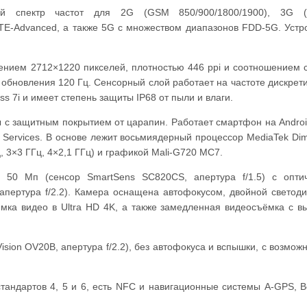
й спектр частот для 2G (GSM 850/900/1800/1900), 3G 
LTE-Advanced, а также 5G с множеством диапазонов FDD-5G. Устр
нием 2712×1220 пикселей, плотностью 446 ppi и соотношением 
у обновления 120 Гц. Сенсорный слой работает на частоте дискрет
ss 7i и имеет степень защиты IP68 от пыли и влаги.
 с защитным покрытием от царапин. Работает смартфон на Androi
 Services. В основе лежит восьмиядерный процессор MediaTek Dim
ц, 3×3 ГГц, 4×2,1 ГГц) и графикой Mali-G720 MC7.
 50 Мп (сенсор SmartSens SC820CS, апертура f/1.5) с опти
апертура f/2.2). Камера оснащена автофокусом, двойной светод
мка видео в Ultra HD 4K, а также замедленная видеосъёмка с в
ion OV20B, апертура f/2.2), без автофокуса и вспышки, с возмож
 стандартов 4, 5 и 6, есть NFC и навигационные системы A-GPS, B