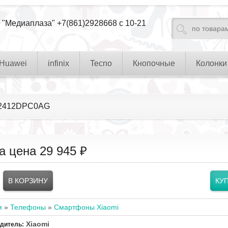
 "Медиаплаза" +7(861)2928668 с 10-21
Huawei
infinix
Tecno
Кнопочные
Колонки
n 2412DPC0AG
а цена
29 945 ₽
я
»
Телефоны
»
Смартфоны Xiaomi
Xiaomi
одитель
: