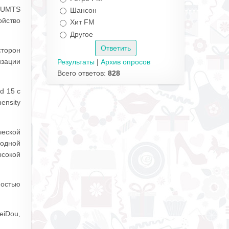
(UMTS
Шансон
ойство
Хит FM
Другое
сторон
изации
Результаты
|
Архив опросов
Всего ответов:
828
d 15 с
ensity
ческой
иодной
ысокой
ностью
eiDou,