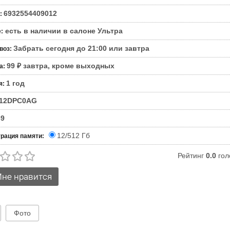
6932554409012
:
есть в наличии в салоне Ультра
е
:
Забрать сегодня до 21:00 или завтра
воз
:
99 ₽ завтра, кроме выходных
а
:
1 год
я
:
12DPC0AG
69
12/512 Гб
рация памяти:
Рейтинг
0.0
гол
Фото