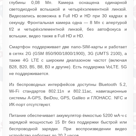
глубины 0,08 Мп. Камера оснащена одинарной
светодиодной вспышкой и четырёхэлементной линзой.
Видеозапись возможна в Full HD и HD при 30 кадрах в
секунду. Фронтальная камера одна — 8 Мп с апертурой
f/2 и четырёхэлементной линзой, без автофокуса и
вспышки, видео также в Full HD и HD.
Смартфон поддерживает две nano-SIM-карты и работает
в сетях 2G (GSM 850/900/1800/1900), 3G (UMTS 2100), а
также 4G LTE с широким диапазоном частот (включая
B28, B20, B5, B8, B3 и другие). Есть поддержка VoLTE. 5G
не поддерживается.
Из беспроводных интерфейсов доступны Bluetooth 5.2,
Wi-Fi стандартов 802.11n и 802.11ac, навигационные
системы A-GPS, BeiDou, GPS, Galileo и ГЛОНАСС. NFC и
ИК-порт отсутствуют.
Питание обеспечивает аккумулятор ёмкостью 5200 мА·ч с
зарядкой мощностью 15 Вт без поддержки быстрой или
беспроводной зарядки. При воспроизведении видео
устройство работает до 20,7 часов.