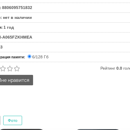
8806095751832
:
нет в наличии
е
:
1 год
я
:
M-A065FZKHMEA
43
6/128 Гб
рация памяти:
Рейтинг
0.0
гол
Фото