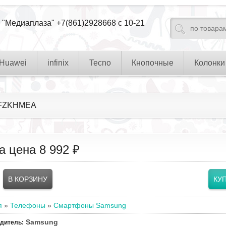
 "Медиаплаза" +7(861)2928668 с 10-21
Huawei
infinix
Tecno
Кнопочные
Колонки
65FZKHMEA
а цена
8 992 ₽
я
»
Телефоны
»
Смартфоны Samsung
Samsung
одитель
: