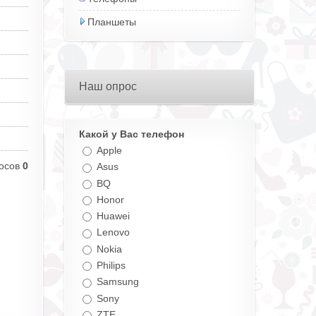
Планшеты
Наш опрос
Какой у Вас телефон
Apple
осов
0
Asus
BQ
Honor
Huawei
Lenovo
Nokia
Philips
Samsung
Sony
ZTE