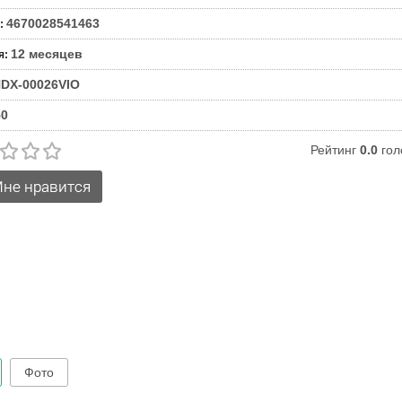
4670028541463
:
12 месяцев
я
:
DX-00026VIO
50
Рейтинг
0.0
гол
Фото