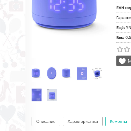
EAN код
Гаранти
YN
Ещё
:
0.
Вес
:
Описание
Характеристики
Коменты