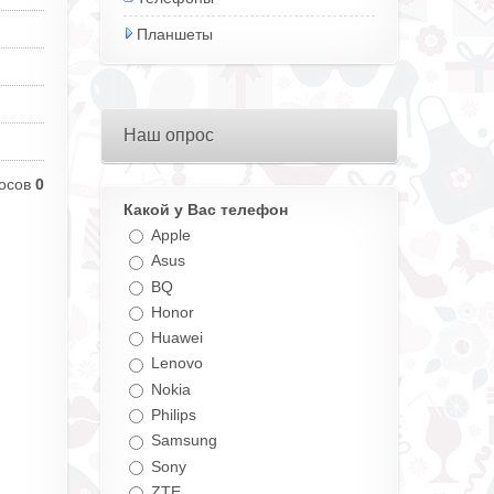
Планшеты
Наш опрос
осов
0
Какой у Вас телефон
Apple
Asus
BQ
Honor
Huawei
Lenovo
Nokia
Philips
Samsung
Sony
ZTE