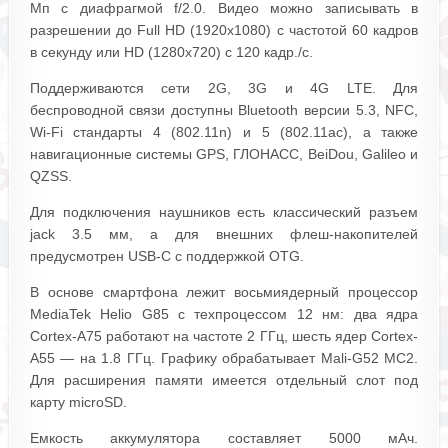
Мп с диафрагмой f/2.0. Видео можно записывать в
разрешении до Full HD (1920x1080) с частотой 60 кадров
в секунду или HD (1280x720) с 120 кадр./с.
Поддерживаются сети 2G, 3G и 4G LTE. Для
беспроводной связи доступны Bluetooth версии 5.3, NFC,
Wi-Fi стандарты 4 (802.11n) и 5 (802.11ac), а также
навигационные системы GPS, ГЛОНАСС, BeiDou, Galileo и
QZSS.
Для подключения наушников есть классический разъем
jack 3.5 мм, а для внешних флеш-накопителей
предусмотрен USB-C с поддержкой OTG.
В основе смартфона лежит восьмиядерный процессор
MediaTek Helio G85 с техпроцессом 12 нм: два ядра
Cortex-A75 работают на частоте 2 ГГц, шесть ядер Cortex-
A55 — на 1.8 ГГц. Графику обрабатывает Mali-G52 MC2.
Для расширения памяти имеется отдельный слот под
карту microSD.
Емкость аккумулятора составляет 5000 мАч.