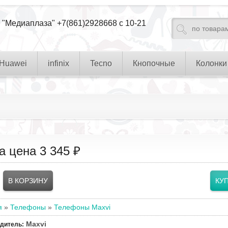
 "Медиаплаза" +7(861)2928668 с 10-21
Huawei
infinix
Tecno
Кнопочные
Колонки
а цена
3 345 ₽
я
»
Телефоны
»
Телефоны Maxvi
Maxvi
одитель
: