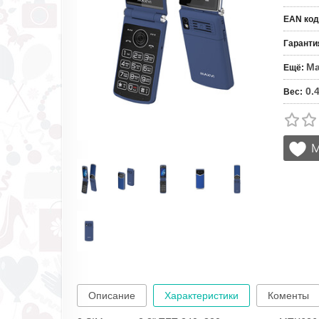
EAN код
Гаранти
Ma
Ещё
:
0.
Вес
:
Описание
Характеристики
Коменты