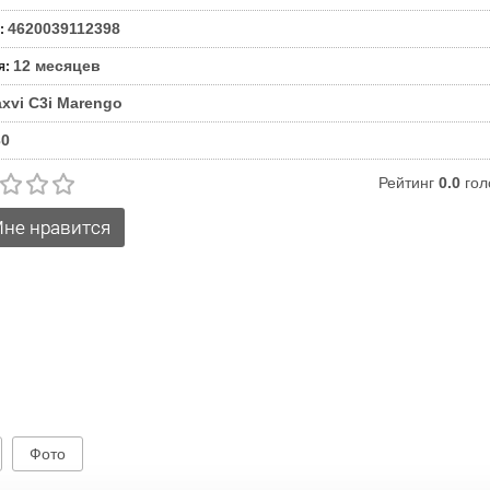
4620039112398
:
12 месяцев
я
:
xvi C3i Marengo
30
Рейтинг
0.0
гол
Фото