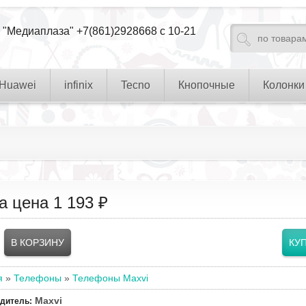
 "Медиаплаза" +7(861)2928668 с 10-21
Huawei
infinix
Tecno
Кнопочные
Колонки
а цена
1 193 ₽
я
»
Телефоны
»
Телефоны Maxvi
Maxvi
одитель
: