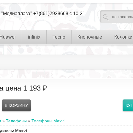
 "Медиаплаза" +7(861)2928668 с 10-21
Huawei
infinix
Tecno
Кнопочные
Колонки
а цена
1 193 ₽
я
»
Телефоны
»
Телефоны Maxvi
Maxvi
одитель
: