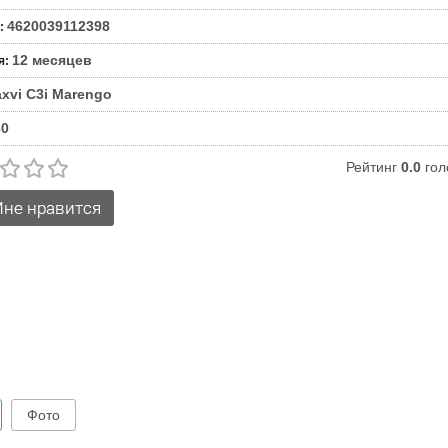
4620039112398
:
12 месяцев
я
:
xvi C3i Marengo
30
Рейтинг
0.0
гол
Фото