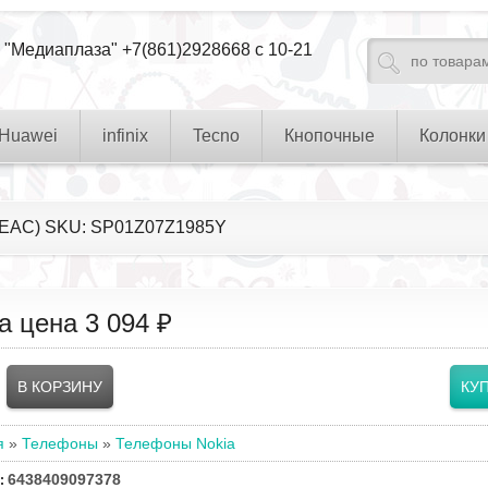
 "Медиаплаза" +7(861)2928668 с 10-21
Huawei
infinix
Tecno
Кнопочные
Колонки
U (EAC) SKU: SP01Z07Z1985Y
а цена
3 094 ₽
я
»
Телефоны
»
Телефоны Nokia
6438409097378
: