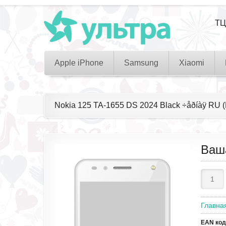
ТЦ
Apple iPhone
Samsung
Xiaomi
Nokia 125 TA-1655 DS 2024 Black ÷åðíàÿ R
Ваш
Главна
EAN код