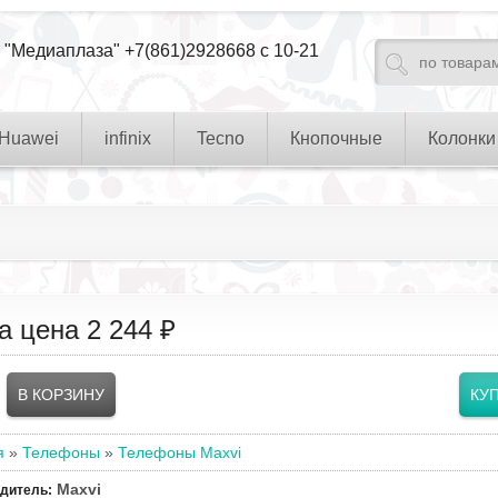
 "Медиаплаза" +7(861)2928668 с 10-21
Huawei
infinix
Tecno
Кнопочные
Колонки
а цена
2 244 ₽
я
»
Телефоны
»
Телефоны Maxvi
Maxvi
одитель
: