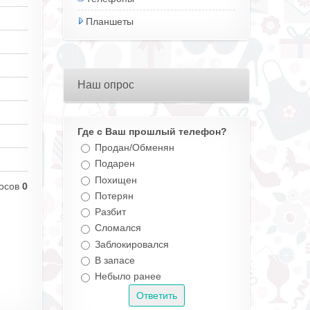
Планшеты
Наш опрос
Где с Ваш прошлый телефон?
Продан/Обменян
Подарен
Похищен
осов
0
Потерян
Разбит
Сломался
Заблокировался
В запасе
Небыло ранее