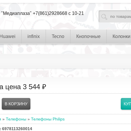
 "Медиаплаза" +7(861)2928668 с 10-21
Huawei
infinix
Tecno
Кнопочные
Колонки
а цена
3 544 ₽
я
»
Телефоны
»
Телефоны Philips
6978113260014
: