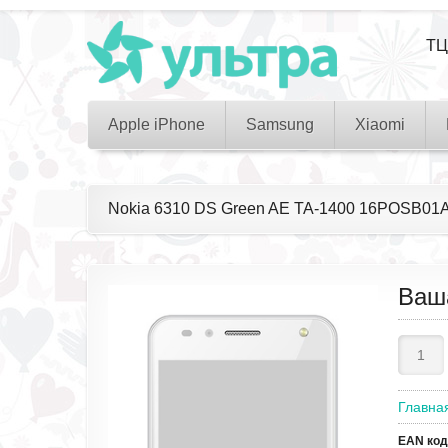
ТЦ
Apple iPhone
Samsung
Xiaomi
Nokia 6310 DS Green AE TA-1400 16POSB01
Ваш
Главна
EAN код