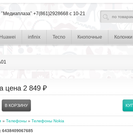
 "Медиаплаза" +7(861)2928668 с 10-21
Huawei
infinix
Tecno
Кнопочные
Колонки
A01
а цена
2 849 ₽
я
»
Телефоны
»
Телефоны Nokia
6438409067685
: