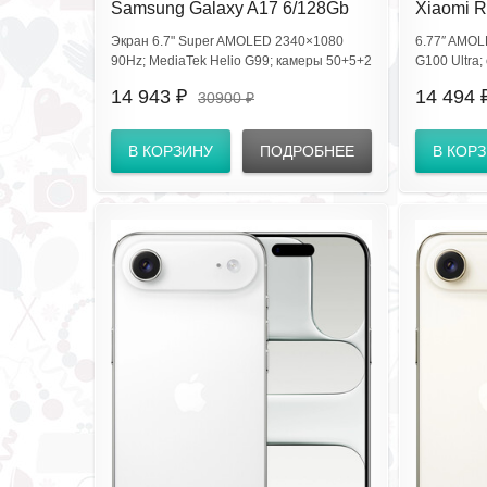
Samsung Galaxy A17 6/128Gb
Xiaomi R
Black SM-A175FZKCCAU
Forest G
Экран 6.7" Super AMOLED 2340×1080
6.77″ AMOL
2510DR
90Hz; MediaTek Helio G99; камеры 50+5+2
G100 Ultra
Мп, фронт 13 Мп; Bluetooth 5.3, Wi‑Fi 6,
Мп; 6000 м
14 943 ₽
14 494 
30900 ₽
NFC; аккумулятор 5000 мА·ч; IP54; Gorilla
4G/VoLTE; W
Glass Victus; Android 15.
В КОРЗИНУ
ПОДРОБНЕЕ
В КОР