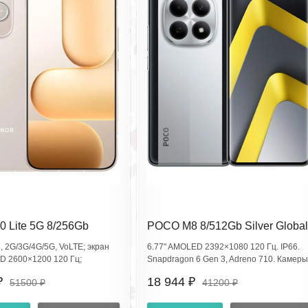
0 Lite 5G 8/256Gb
POCO M8 8/512Gb Silver Global
old LNA-NX1 (EAC)
Version 25118PC98G
, 2G/3G/4G/5G, VoLTE; экран
6.77" AMOLED 2392×1080 120 Гц. IP66.
D 2600×1200 120 Гц;
Snapdragon 6 Gen 3, Adreno 710. Камеры
100 Elite; 108+5 Мп, фронт 16
50 Мп (f/1.5)+2 Мп; фронт 20 Мп. Аккум
₽
18 944 ₽
51500 ₽
41200 ₽
·ч, SuperCharge 45W; Wi‑Fi
5520 мА·ч, зарядка 45 Вт
NFC; сканер в экране, IP66.