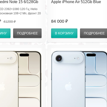
edmi Note 15 6/128Gb
Apple iPhone Air 512Gb Blue
reen RU (EAC)
(eSIM) без RuStore
ED 2392×1080 120 Гц; Helio
A23E NFC
; основная 108+2 Мп, фронт 20
А·ч 33W; IP64; 2×Nano‑SIM,
₽
84 000 ₽
41200 ₽
i‑Fi ac, BT5.3, без NFC
ЗИНУ
ПОДРОБНЕЕ
В КОРЗИНУ
ПОДРОБНЕЕ