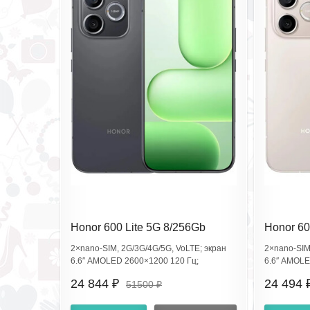
Honor 600 Lite 5G 8/256Gb
Honor 60
Velvet Black LNA-NX1 (EAC)
Desert G
2×nano‑SIM, 2G/3G/4G/5G, VoLTE; экран
2×nano‑SIM
6.6″ AMOLED 2600×1200 120 Гц;
6.6″ AMOLE
Dimensity 7100 Elite; 108+5 Мп, фронт 16
Dimensity 7
24 844 ₽
24 494 
51500 ₽
Мп; 6520 мА·ч, SuperCharge 45W; Wi‑Fi
Мп; 6520 мА
ac, BT6.0, NFC; сканер в экране, IP66.
ac, BT6.0, 