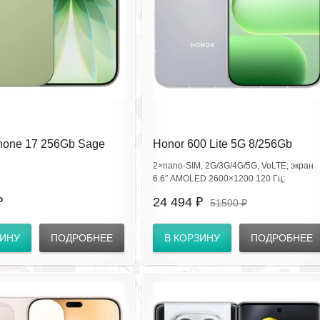
hone 17 256Gb Sage
Honor 600 Lite 5G 8/256Gb
ез RuStore
Velvet Gray LNA-NX1 (EAC)
2×nano‑SIM, 2G/3G/4G/5G, VoLTE; экран
6.6″ AMOLED 2600×1200 120 Гц;
Dimensity 7100 Elite; 108+5 Мп, фронт 16
₽
24 494 ₽
51500 ₽
Мп; 6520 мА·ч, SuperCharge 45W; Wi‑Fi
ac, BT6.0, NFC; сканер в экране, IP66.
ЗИНУ
ПОДРОБНЕЕ
В КОРЗИНУ
ПОДРОБНЕЕ