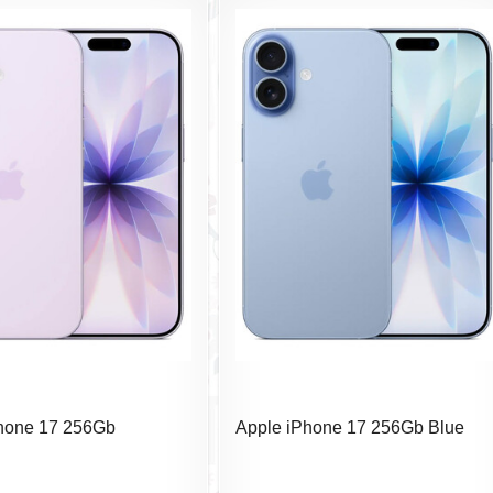
hone 17 256Gb
Apple iPhone 17 256Gb Blue
 (SIM+eSIM) без
(SIM+eSIM) без RuStore