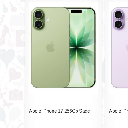
Apple iPhone 17 256Gb Sage
Apple iP
(SIM+eSIM) без RuStore
Lavender
RuStore