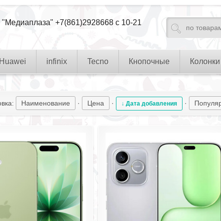
 "Медиаплаза" +7(861)2928668 с 10-21
Huawei
infinix
Tecno
Кнопочные
Колонки
овка:
Наименование
·
Цена
·
·
Популя
↓ Дата добавления