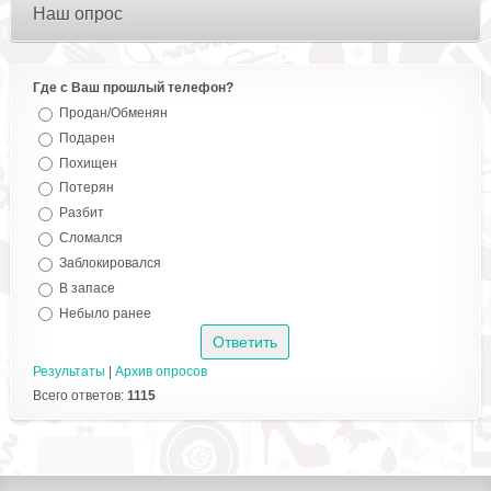
Наш опрос
Где с Ваш прошлый телефон?
Продан/Обменян
Подарен
Похищен
Потерян
Разбит
Сломался
Заблокировался
В запасе
Небыло ранее
Результаты
|
Архив опросов
Всего ответов:
1115