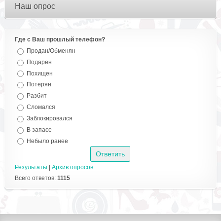
Наш опрос
Где с Ваш прошлый телефон?
Продан/Обменян
Подарен
Похищен
Потерян
Разбит
Сломался
Заблокировался
В запасе
Небыло ранее
Результаты
|
Архив опросов
Всего ответов:
1115