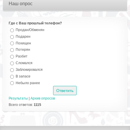
Наш опрос
Где с Ваш прошлый телефон?
Продан/Обменян
Подарен
Похищен
Потерян
Разбит
Сломался
Заблокировался
В запасе
Небыло ранее
Результаты
|
Архив опросов
Всего ответов:
1115