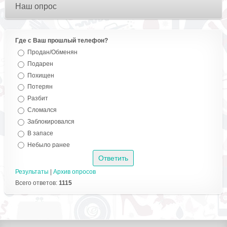
Наш опрос
Где с Ваш прошлый телефон?
Продан/Обменян
Подарен
Похищен
Потерян
Разбит
Сломался
Заблокировался
В запасе
Небыло ранее
Результаты
|
Архив опросов
Всего ответов:
1115