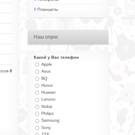
Планшеты
Наш опрос
Какой у Вас телефон
Apple
осов
0
Asus
BQ
Honor
Huawei
Lenovo
Nokia
Philips
Samsung
Sony
ZTE