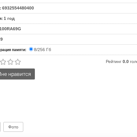
6932554480400
:
1 год
я
:
100RA69G
69
8/256 Гб
рация памяти:
Рейтинг
0.0
гол
Фото