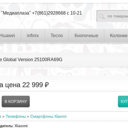
 "Медиаплаза" +7(861)2928668 с 10-21
Huawei
infinix
Tecno
Кнопочные
Колонки
ue Global Version 25100RA69G
а цена
22 999 ₽
я
»
Телефоны
»
Смартфоны Xiaomi
Xiaomi
одитель
: