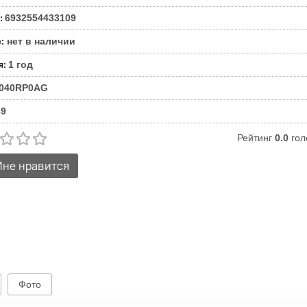
6932554433109
:
нет в наличии
е
:
1 год
я
:
040RP0AG
69
Рейтинг
0.0
гол
Фото