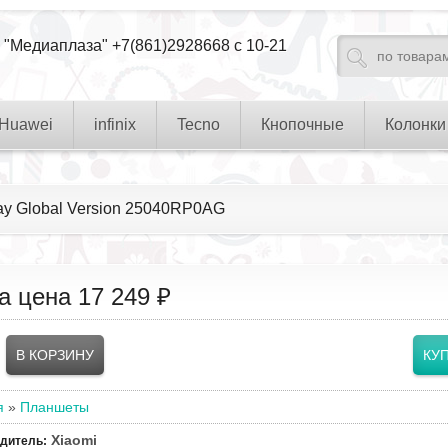
 "Медиаплаза" +7(861)2928668 с 10-21
Huawei
infinix
Tecno
Кнопочные
Колонки
ray Global Version 25040RP0AG
а цена
17 249 ₽
я
»
Планшеты
Xiaomi
одитель
: