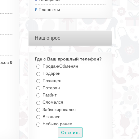
Планшеты
Наш опрос
Где с Ваш прошлый телефон?
осов
0
Продан/Обменян
Подарен
Похищен
Потерян
Разбит
Сломался
Заблокировался
В запасе
Небыло ранее