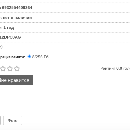
6932554409364
:
нет в наличии
е
:
1 год
я
:
12DPC0AG
69
8/256 Гб
рация памяти:
Рейтинг
0.0
гол
Фото