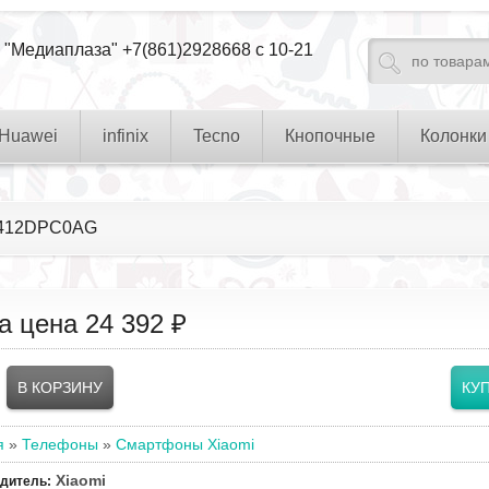
 "Медиаплаза" +7(861)2928668 с 10-21
Huawei
infinix
Tecno
Кнопочные
Колонки
 2412DPC0AG
а цена
24 392 ₽
я
»
Телефоны
»
Смартфоны Xiaomi
Xiaomi
одитель
: