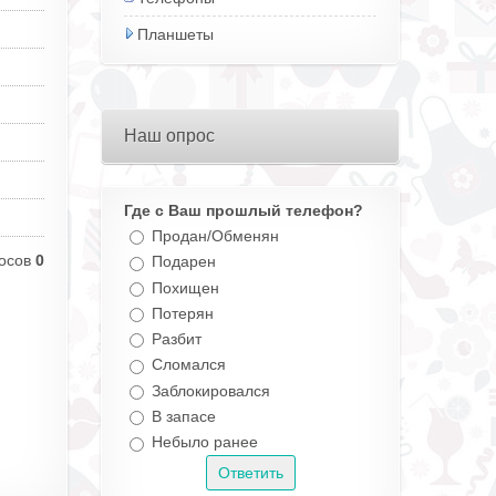
Планшеты
Наш опрос
Где с Ваш прошлый телефон?
Продан/Обменян
осов
0
Подарен
Похищен
Потерян
Разбит
Сломался
Заблокировался
В запасе
Небыло ранее